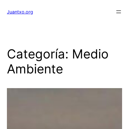
Saltar
al
Juantxo.org
contenido
Categoría:
Medio
Ambiente