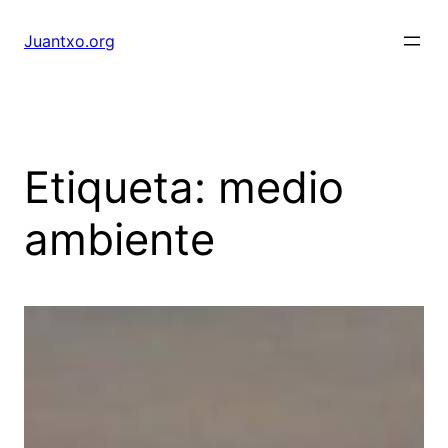
Saltar
al
Juantxo.org
contenido
Etiqueta:
medio
ambiente