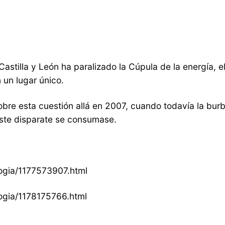
astilla y León ha paralizado la Cúpula de la energía, e
un lugar único.
re esta cuestión allá en 2007, cuando todavía la burbuj
este disparate se consumase.
ogia/1177573907.html
ogia/1178175766.html