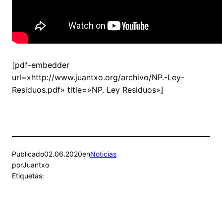
[pdf-embedder
url=»http://www.juantxo.org/archivo/NP.-Ley-
Residuos.pdf» title=»NP. Ley Residuos»]
Publicado
02.06.2020
en
Noticias
por
Juantxo
Etiquetas: