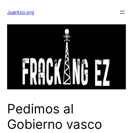
Saltar
al
Juantxo.org
contenido
Pedimos al
Gobierno vasco