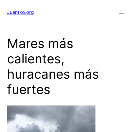
Saltar
al
Juantxo.org
contenido
Mares más
calientes,
huracanes más
fuertes