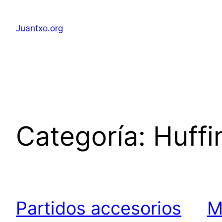
Saltar
al
Juantxo.org
contenido
Categoría:
Huffi
Partidos accesorios
M