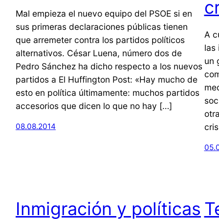
c
Mal empieza el nuevo equipo del PSOE si en
sus primeras declaraciones públicas tienen
A c
que arremeter contra los partidos políticos
las
alternativos. César Luena, número dos de
un 
Pedro Sánchez ha dicho respecto a los nuevos
com
partidos a El Huffington Post: «Hay mucho de
med
esto en política últimamente: muchos partidos
soc
accesorios que dicen lo que no hay […]
otr
cri
08.08.2014
05.
Inmigración y políticas
T