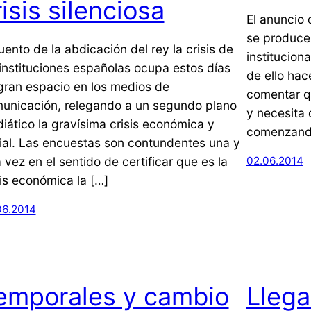
risis silenciosa
El anuncio 
se produce 
uento de la abdicación del rey la crisis de
institucion
 instituciones españolas ocupa estos días
de ello hac
gran espacio en los medios de
comentar q
unicación, relegando a un segundo plano
y necesita 
iático la gravísima crisis económica y
comenzando
ial. Las encuestas son contundentes una y
a vez en el sentido de certificar que es la
02.06.2014
sis económica la […]
06.2014
emporales y cambio
Llega